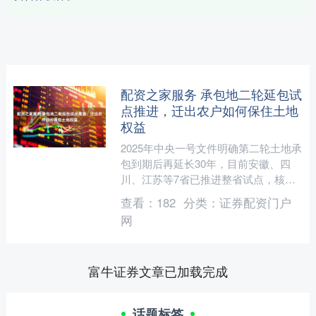
配资之家服务 承包地二轮延包试
点推进，迁出农户如何保住土地
权益
2025年中央一号文件明确第二轮土地承
包到期后再延长30年，目前安徽、四
川、江苏等7省已推进整省试点，核心
遵循“大稳定、小调整”原则，不打乱重
查看：
182
分类：
证券配资门户
分现有承包地，重点....
网
富牛证券文章已加载完成
话题标签