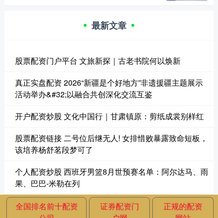
最新文章
股票配资门户平台 文旅新探｜古老书院何以焕新
真正实盘配资 2026“新疆是个好地方”非遗援疆主题展示
活动举办&#32;以融合共创深化交流互鉴
开户配资炒股 文化中国行｜甘肃镇原：剪纸成裳别样红
股票配资链接 二号位后继无人! 女排惜败暴露致命短板，
该培养杨舒茗段梦可了
个人配资炒股 西班牙男篮8月世预赛名单：阿尔达马、雨
果、巴巴-米勒在列
全国排名前十配资
证券配资门
正规的配资
公司
户网
网站