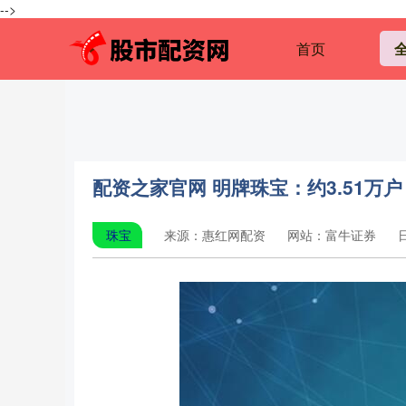
-->
首页
配资之家官网 明牌珠宝：约3.51万户
珠宝
来源：惠红网配资
网站：富牛证券
日