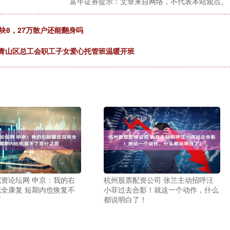
富牛证券提示：文章来自网络，不代表本站观点。
块8，27万散户还能翻身吗
6年青山区总工会职工子女爱心托管班温暖开班
资论坛网 申京：我的右
杭州股票配资公司 张兰主动招呼汪
全康复 短期内也恢复不
小菲过去合影！就这一个动作，什么
百
都说明白了！