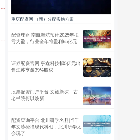
重庆配资网 （新）分配实施方案
配资理财 南航海航预计2025年扭
亏为盈，行业全年将盈利65亿元
证券配资官网 亨鑫科技拟5亿元出
售江苏亨鑫39%股权
股票配资门户平台 文旅新探｜古
老书院何以焕新
配资查询平台 北川研学名县|当千
年文脉碰撞现代科创，北川研学太
会玩了