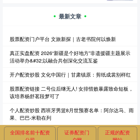
最新文章
股票配资门户平台 文旅新探｜古老书院何以焕新
真正实盘配资 2026“新疆是个好地方”非遗援疆主题展示
活动举办&#32;以融合共创深化交流互鉴
开户配资炒股 文化中国行｜甘肃镇原：剪纸成裳别样红
股票配资链接 二号位后继无人! 女排惜败暴露致命短板，
该培养杨舒茗段梦可了
个人配资炒股 西班牙男篮8月世预赛名单：阿尔达马、雨
果、巴巴-米勒在列
全国排名前十配资
证券配资门
正规的配资
公司
户网
网站