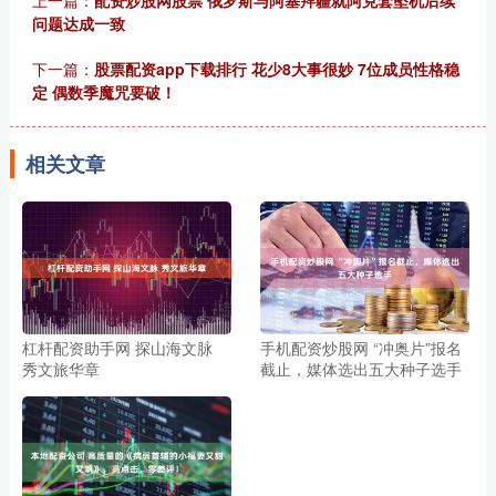
上一篇：
配资炒股网股票 俄罗斯与阿塞拜疆就阿克套坠机后续
问题达成一致
下一篇：
股票配资app下载排行 花少8大事很妙 7位成员性格稳
定 偶数季魔咒要破！
相关文章
杠杆配资助手网 探山海文脉
手机配资炒股网 “冲奥片”报名
秀文旅华章
截止，媒体选出五大种子选手