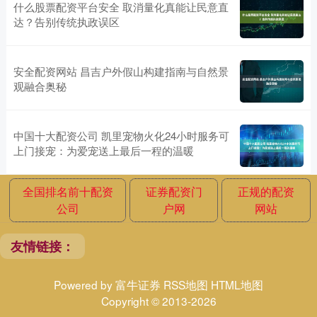
什么股票配资平台安全 取消量化真能让民意直
达？告别传统执政误区
安全配资网站 昌吉户外假山构建指南与自然景
观融合奥秘
中国十大配资公司 凯里宠物火化24小时服务可
上门接宠：为爱宠送上最后一程的温暖
全国排名前十配资
证券配资门
正规的配资
公司
户网
网站
友情链接：
Powered by
富牛证券
RSS地图
HTML地图
Copyright
© 2013-2026