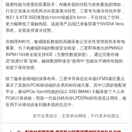
随着性能与密度的双重跃升，AI服务器的功耗与发热量急剧增加，
行业正加速从传统风冷向直接液冷转型。三星专为液冷优化外形，
将E1.S 8TB SSD厚度由15mm缩减至9.5mm，不仅优化了空间，
更大幅降低了接触热阻。该超薄产品现已准备部署于NVIDIA Vera
系统，全面发挥液冷优势。
在物理AI时代，敏感隐私数据的高频采集让安全性变得前所未有地
重要。为了构建端到端的数据安全框架，三星即将推出的PM9G3
和PM1763将全面支持IDE（完整性数据加密）。通过完善存储
层“机密计算”架构，确保数据即使在“使用中”也能在不牺牲性能的
前提下保持加密。
除了服务器领域的深厚布局，三星半导体还在本届CFMS展区重点
展示了其面向PC和移动端的全系列AI存储方案。其中江西炒股配资
平台，驱动PCIe Gen5性能的QLC SSD BM9K1大幅革新了个人AI
PC的计算体验；而新一代低功耗内存LPDDR6则凭借其泛用性，被
应用于从移动设备到服务器的生态中。
富牛证券提示：文章来自网络，不代表本站观点。