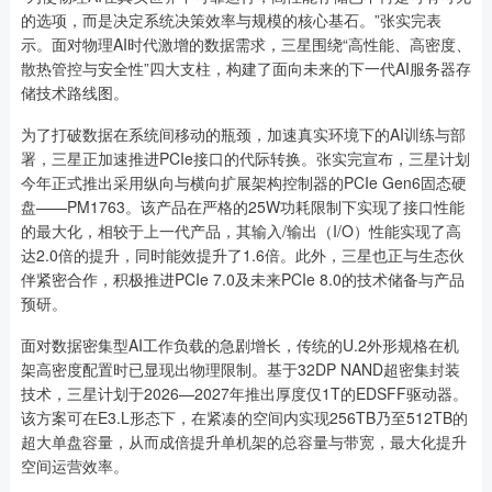
的选项，而是决定系统决策效率与规模的核心基石。”张实完表
示。面对物理AI时代激增的数据需求，三星围绕“高性能、高密度、
散热管控与安全性”四大支柱，构建了面向未来的下一代AI服务器存
储技术路线图。
为了打破数据在系统间移动的瓶颈，加速真实环境下的AI训练与部
署，三星正加速推进PCIe接口的代际转换。张实完宣布，三星计划
今年正式推出采用纵向与横向扩展架构控制器的PCIe Gen6固态硬
盘——PM1763。该产品在严格的25W功耗限制下实现了接口性能
的最大化，相较于上一代产品，其输入/输出（I/O）性能实现了高
达2.0倍的提升，同时能效提升了1.6倍。此外，三星也正与生态伙
伴紧密合作，积极推进PCIe 7.0及未来PCIe 8.0的技术储备与产品
预研。
面对数据密集型AI工作负载的急剧增长，传统的U.2外形规格在机
架高密度配置时已显现出物理限制。基于32DP NAND超密集封装
技术，三星计划于2026—2027年推出厚度仅1T的EDSFF驱动器。
该方案可在E3.L形态下，在紧凑的空间内实现256TB乃至512TB的
超大单盘容量，从而成倍提升单机架的总容量与带宽，最大化提升
空间运营效率。