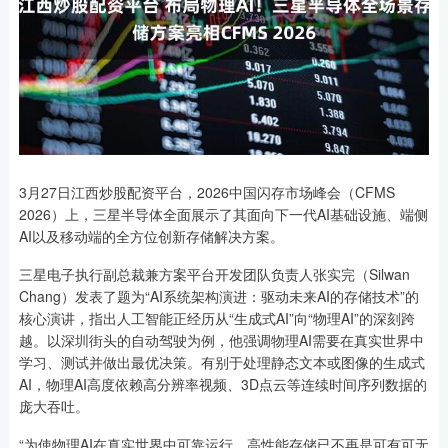
3月27日江西炒股配资平台，2026中国闪存市场峰会（CFMS
2026）上，三星半导体全面展示了其面向下一代AI基础设施、端侧
AI以及移动端的全方位创新存储解决方案。
三星电子执行副总裁兼方案平台开发团队负责人张实完（Silwan
Chang）发表了题为“AI系统架构演进：驱动未来AI的存储技术”的
核心演讲，指出人工智能正经历从“生成式AI”向“物理AI”的深刻跨
越。以深圳街头的自动驾驶为例，他强调物理AI需要在真实世界中
学习、测试并做出最优决策。有别于处理静态文本或图像的生成式
AI，物理AI高度依赖高分辨率视频、3D点云等连续时间序列数据的
庞大吞吐。
“为使物理AI在真实世界中可靠运行，高性能存储已不再是可有可无